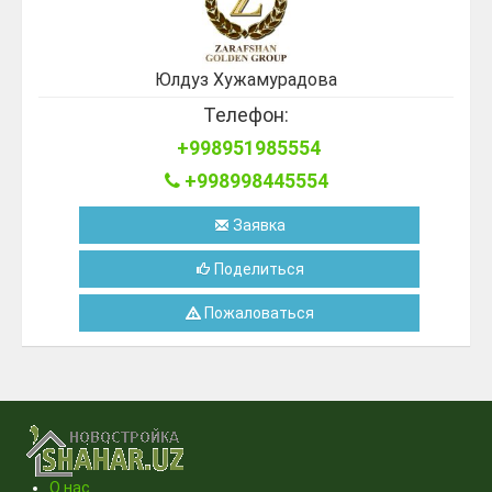
Юлдуз Хужамурадова
Телефон:
+998951985554
+998998445554
Заявка
Поделиться
Пожаловаться
О нас