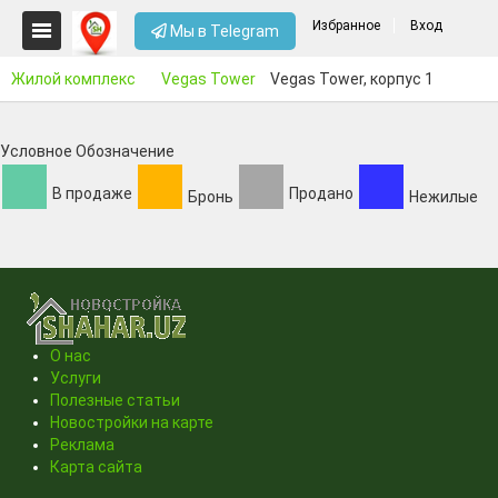
Избранное
Вход
Мы в Telegram
Жилой комплекс
Vegas Tower
Vegas Tower, корпус 1
Условное Обозначение
В продаже
Продано
Бронь
Нежилые
О нас
Услуги
Полезные статьи
Новостройки на карте
Реклама
Карта сайта