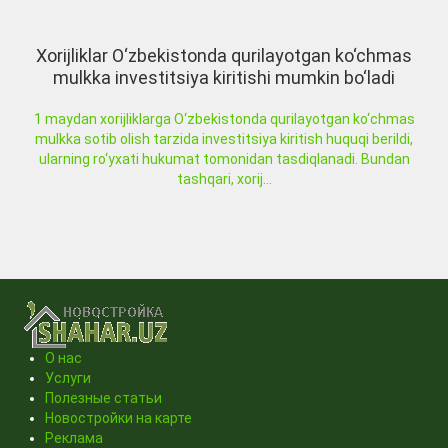
Xorijliklar O‘zbekistonda qurilayotgan ko‘chmas
mulkka investitsiya kiritishi mumkin bo‘ladi
1 maydan xorijliklarga O‘zbekistonda qurilayotgan ko‘chmas
mulkka sotib olish tarzida investitsiya kiritish huquqi berildi,
ularning ro‘yxati hukumat tomonidan tasdiqlanadi. Bundan
tashqari, xorij...
О нас
Услуги
Полезные статьи
Новостройки на карте
Реклама