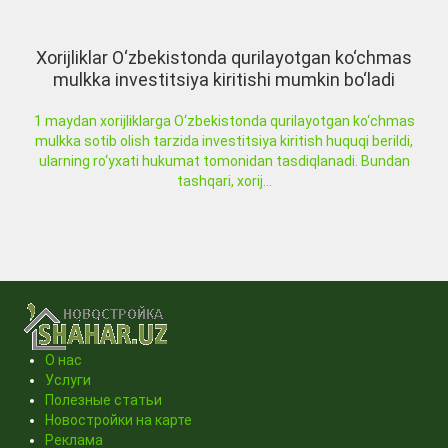
Xorijliklar O‘zbekistonda qurilayotgan ko‘chmas
mulkka investitsiya kiritishi mumkin bo‘ladi
1 maydan xorijliklarga O‘zbekistonda qurilayotgan ko‘chmas
mulkka sotib olish tarzida investitsiya kiritish huquqi berildi,
ularning ro‘yxati hukumat tomonidan tasdiqlanadi. Bundan
tashqari, xorij...
О нас
Услуги
Полезные статьи
Новостройки на карте
Реклама