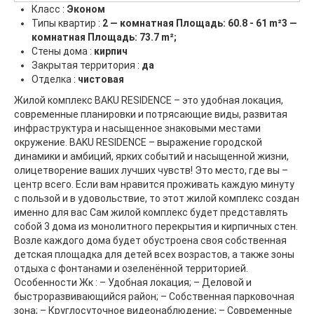
Класс :
Эконом
Типы квартир :
2 — комнатная Площадь: 60.8 - 61 m²3 —
комнатная Площадь: 73.7 m²;
Стены дома :
кирпич
Закрытая территория :
да
Отделка :
чистовая
Жилой комплекс BAKU RESIDENCE – это удобная локация,
современные планировки и потрясающие виды, развитая
инфраструктура и насыщенное знаковыми местами
окружение. BAKU RESIDENCE – выражение городской
динамики и амбиций, ярких событий и насыщенной жизни,
олицетворение ваших лучших чувств! Это место, где вы –
центр всего. Если вам нравится проживать каждую минуту
с пользой и в удовольствие, то этот жилой комплекс создан
именно для вас Сам жилой комплекс будет представлять
собой 3 дома из монолитного перекрытия и кирпичных стен.
Возле каждого дома будет обустроена своя собственная
детская площадка для детей всех возрастов, а также зоны
отдыха с фонтанами и озеленённой территорией.
Особенности Жк : – Удобная локация; – Деловой и
быстроразвивающийся район; – Собственная парковочная
зона; – Круглосуточное видеонаблюдение; – Современные