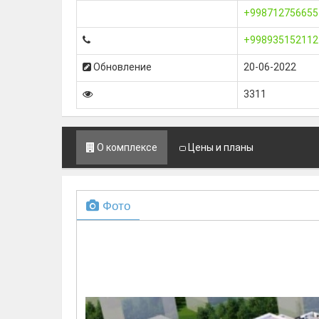
+998712756655
+998935152112
Обновление
20-06-2022
3311
О комплексе
Цены и планы
Фото