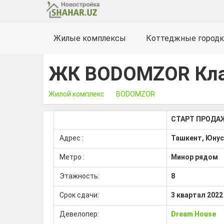
Жилые комплексы
Коттеджные городк
ЖК BODOMZOR Кла
Жилой комплекс
BODOMZOR
СТАРТ ПРОДА
Адрес :
Ташкент, Юну
Метро :
Минор рядом
Этажность:
8
Срок сдачи:
3 квартал 2022
Девелопер:
Dream House