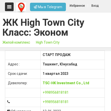
Избранное
Вход
Мы в Telegram
ЖК High Town City
Класс: Эконом
Жилой комплекс
High Town City
СТАРТ ПРОДАЖ
Адрес :
Ташкент, Юнусабад
Срок сдачи:
1 квартал 2023
Девелопер:
TSC-HK Investment Co., Ltd
+998956818181
+998956818181