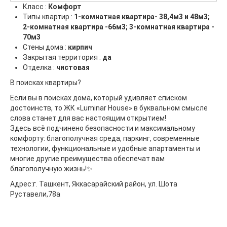
Класс :
Комфорт
Типы квартир :
1-комнатная квартира- 38,4м3 и 48м3;
2-комнатная квартира -66м3; 3-комнатная квартира -
70м3
Стены дома :
кирпич
Закрытая территория :
да
Отделка :
чистовая
В поисках квартиры?
Если вы в поисках дома, который удивляет списком
достоинств, то ЖК «Luminar House» в буквальном смысле
слова станет для вас настоящим открытием!
Здесь всё подчинено безопасности и максимальному
комфорту: благополучная среда, паркинг, современные
технологии, функциональные и удобные апартаменты и
многие другие преимущества обеспечат вам
благополучную жизнь!✨
Адрес:г. Ташкент, Яккасарайский район, ул. Шота
Руставели,78а
⠀