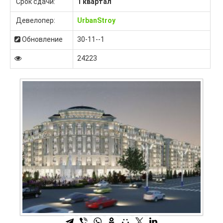
Срок сдачи:
1 квартал
Девелопер:
UrbanStroy
Обновление
30-11--1
24223