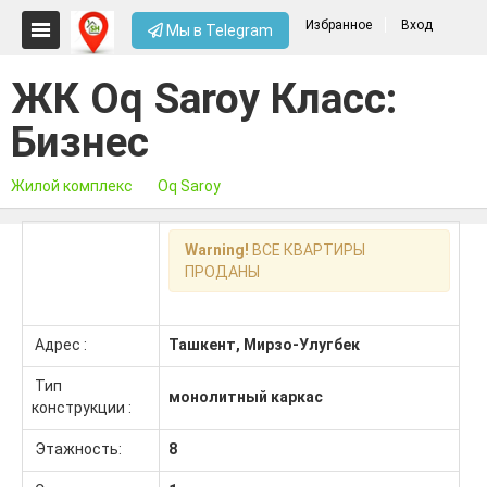
Избранное
Вход
Мы в Telegram
ЖК Oq Saroy Класс:
Бизнес
Жилой комплекс
Oq Saroy
Warning!
ВСЕ КВАРТИРЫ
ПРОДАНЫ
Адрес :
Ташкент, Мирзо-Улугбек
Тип
монолитный каркас
конструкции :
Этажность:
8