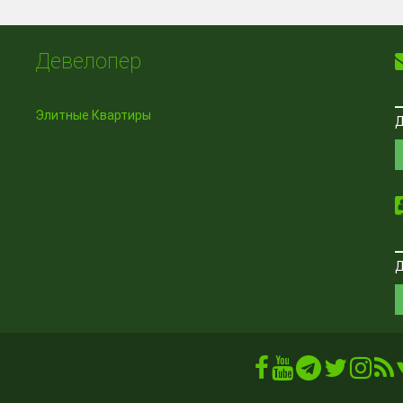
Девелопер
Элитные Квартиры
Д
Д